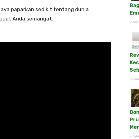
Bag
 saya paparkan sedikit tentang dunia
Ema
mbuat Anda semangat.
2 tah
Rev
Kes
Seh
3 tah
Bon
Pri
Mer
3 tah