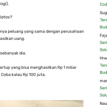
ogi).
Cod
Sug
iatas?
Ter
Bud
punya peluang yang sama dengan perusahaan
Faj
silkan uang.
Ser
Sol
sebanyak dia.
Hr
Ter
rtup yang bisa menghasilkan Rp 1 miliar
Bud
 Coba kalau Rp 100 juta.
mar
Ser
Sol
Na