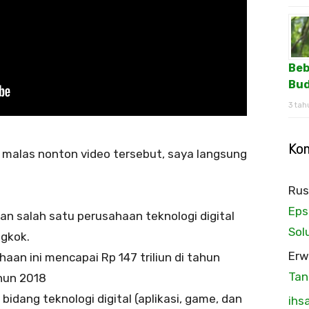
Beb
Bud
3 tah
Ko
 malas nonton video tersebut, saya langsung
Rus
Eps
an salah satu perusahaan teknologi digital
Sol
ngkok.
Erw
aan ini mencapai Rp 147 triliun di tahun
Tan
ahun 2018
 bidang teknologi digital (aplikasi, game, dan
ihs