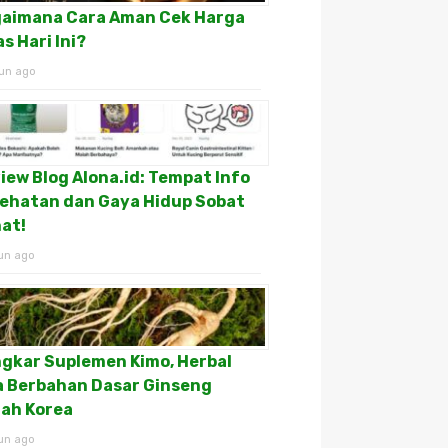
aimana Cara Aman Cek Harga
s Hari Ini?
un ago
iew Blog Alona.id: Tempat Info
ehatan dan Gaya Hidup Sobat
at!
un ago
gkar Suplemen Kimo, Herbal
a Berbahan Dasar Ginseng
ah Korea
un ago