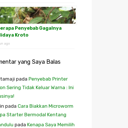
erapa Penyebab Gagalnya
idaya Kroto
un ago
mentar yang Saya Balas
tamaji
pada
Penyebab Printer
on Sering Tidak Keluar Warna : Ini
usinya!
in
pada
Cara Biakkan Microworm
pa Starter Bermodal Kentang
andulu
pada
Kenapa Saya Memilih