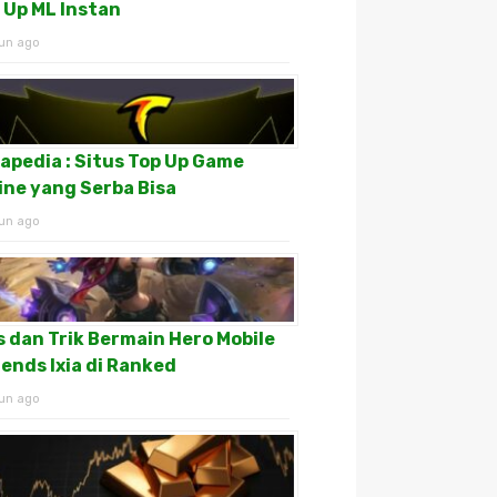
 Up ML Instan
un ago
apedia : Situs Top Up Game
ine yang Serba Bisa
un ago
s dan Trik Bermain Hero Mobile
ends Ixia di Ranked
un ago