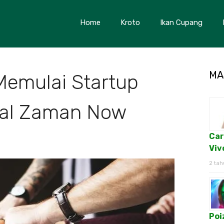
Home
Kroto
Ikan Cupang
MA
Memulai Startup
ital Zaman Now
Car
Viv
2 tah
Poi