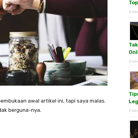
Top
2 tah
Tak
Onl
2 tah
Tip
pembukaan awal artikel ini, tapi saya malas.
Leg
idak berguna-nya.
2 tah