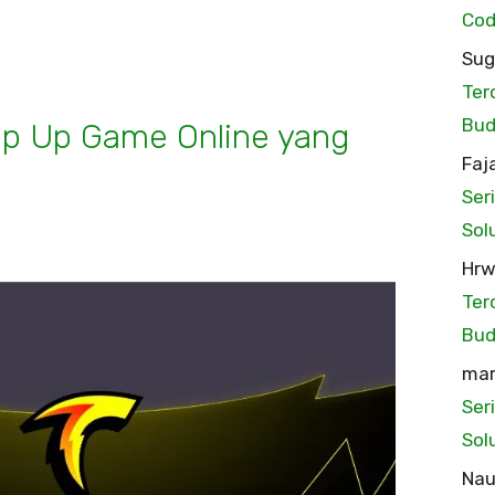
Cod
Sug
Ter
Bud
Top Up Game Online yang
Faj
Ser
Sol
Hr
Ter
Bud
mar
Ser
Sol
Na