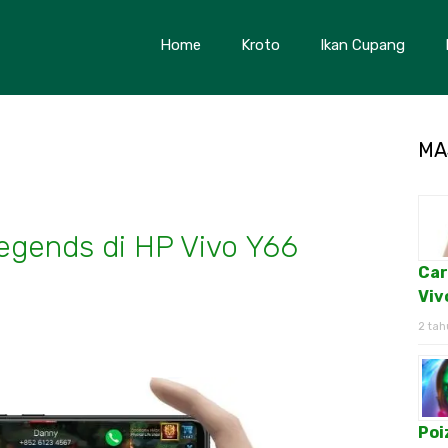
Home
Kroto
Ikan Cupang
MA
egends di HP Vivo Y66
Car
Viv
2 tah
Poi