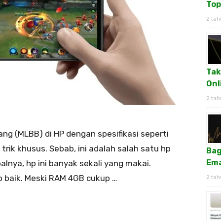
Top
2 tah
Tak
Onl
2 tah
ng (MLBB) di HP dengan spesifikasi seperti
rik khusus. Sebab, ini adalah salah satu hp
Bag
Ema
lnya, hp ini banyak sekali yang makai.
 baik. Meski RAM 4GB cukup …
2 tah