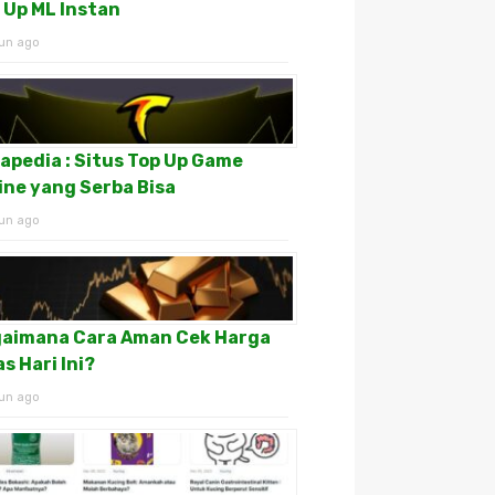
 Up ML Instan
un ago
apedia : Situs Top Up Game
ine yang Serba Bisa
un ago
aimana Cara Aman Cek Harga
s Hari Ini?
un ago