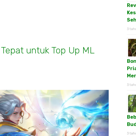
Rev
Kes
Seh
3 tah
n Tepat untuk Top Up ML
Bon
Pri
Mer
3 tah
Beb
Bud
3 tah