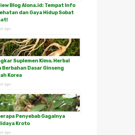
iew Blog Alona.id: Tempat Info
ehatan dan Gaya Hidup Sobat
at!
un ago
gkar Suplemen Kimo, Herbal
a Berbahan Dasar Ginseng
ah Korea
un ago
erapa Penyebab Gagalnya
idaya Kroto
un ago