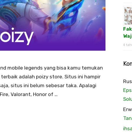
Fak
Waj
4 tah
Ko
mond mobile legends yang bisa kamu temukan
 terbaik adalah poizy store. Situs ini hampir
Rus
ja, situs ini belum sebesar taka. Apalagi
Eps
ire, Valorant, Honor of …
Sol
Erw
Tan
ihs