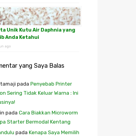
ta Unik Kutu Air Daphnia yang
ib Anda Ketahui
un ago
mentar yang Saya Balas
tamaji
pada
Penyebab Printer
on Sering Tidak Keluar Warna : Ini
usinya!
in
pada
Cara Biakkan Microworm
pa Starter Bermodal Kentang
andulu
pada
Kenapa Saya Memilih