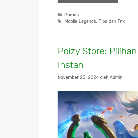
Kategori
Games
Tag
Mobile Legends
,
Tips dan Trik
Poizy Store: Piliha
Instan
November 25, 2024
oleh
Admin