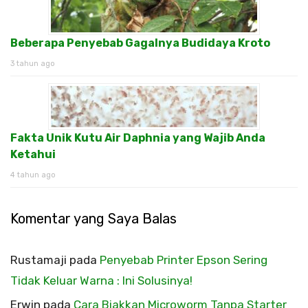
Beberapa Penyebab Gagalnya Budidaya Kroto
3 tahun ago
Fakta Unik Kutu Air Daphnia yang Wajib Anda
Ketahui
4 tahun ago
Komentar yang Saya Balas
Rustamaji
pada
Penyebab Printer Epson Sering
Tidak Keluar Warna : Ini Solusinya!
Erwin
pada
Cara Biakkan Microworm Tanpa Starter